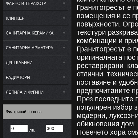
ФАЯНС И ТЕРАКОТА
Гранитогресът е п
помещения и се пр
КЛИНКЕР
повърхности. Огр
текстури разкрива
САНИТАРНА КЕРАМИКА
комбинации и при
Гранитогресът е п
САНИТАРНА АРМАТУРА
оригиналната пос
ДУШ КАБИНИ
реставрирани кла
отлични техничес
РАДИАТОРИ
поставяне и удобн
предпочитаните п
ЛЕПИЛА И ФУГИНИ
През последните г
популярен избор з
Филтрирай по цена
модерни, луксозни
обикновения дом.
лв.
Повечето хора смя