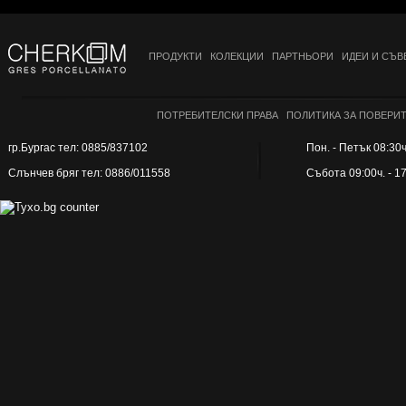
20x80 см
20x100 см
ПРОДУКТИ
КОЛЕКЦИИ
ПАРТНЬОРИ
ИДЕИ И СЪВ
20x120 см
20x120x0.4 см
20.2 x 66.2
ПОТРЕБИТЕЛСКИ ПРАВА
ПОЛИТИКА ЗА ПОВЕРИ
21.8x90.4 см
гр.Бургас тел: 0885/837102
Пон. - Петък 08:30ч.
22x44 см
Слънчев бряг тел: 0886/011558
Събота 09:00ч. - 1
24x31 см
24x32 см
24x33 см
24x88 см
24x96.5 см
24x97 см
24.2x68.5 см
24.5x24.5 см
24,5x90 см