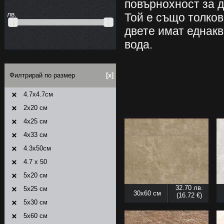
повърнохност за 
лв.
Той е също толков
двете имат еднакв
вода.
Филтрирай по размер
[x]
4.7x4.7см
2x20 см
4x25 см
4x33 см
4.3x50см
4.7 x 50
5x20 см
32.70 лв.
5x25 см
30x60 см
(16.72 €)
5x30 см
5x60 см