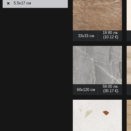
5.5x17 см
5.5x25 см
5.7x24.5 см
6x20 см
19.80 лв.
6x25 см
33x33 см
(10.12 €)
6x30 см
6x45 см
7x25 см
7.4x60 см
7.5x15 см
7,8 x30,8 cм
59.00 лв.
60x120 см
8x25 см
(30.17 €)
8x33 см
8x45 см
9.5x59 см
10x10 см
10x25 см