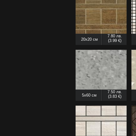
7.80 лв.
20x20 см
(3.99 €)
7.50 лв.
5x60 см
(3.83 €)