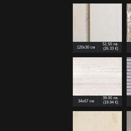
51.50 лв.
120x30 см
(26.33 €)
39.00 лв.
34x67 см
(19.94 €)