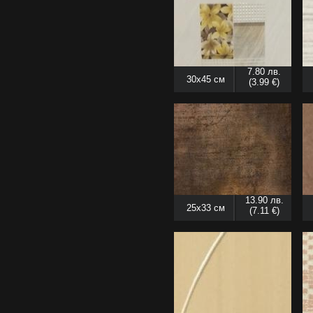
7.80 лв.
30x45 см
(3.99 €)
13.90 лв.
25x33 см
(7.11 €)