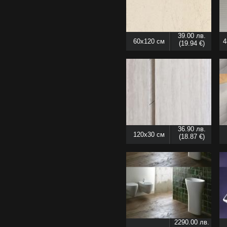
39.00 лв.
60x120 см
4
(19.94 €)
36.90 лв.
120x30 см
(18.87 €)
2290.00 лв.