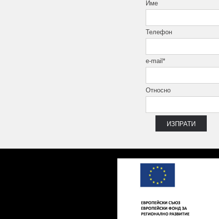
Име
5.7x24.5 см
6x20 см
Телефон
6x25 см
6x30 см
6x45 см
e-mail*
7x25 см
7.4x60 см
Относно
7.5x15 см
7,8 x30,8 cм
8x25 см
8x33 см
8x45 см
9.5x59 см
10x10 см
10x25 см
10x50 см