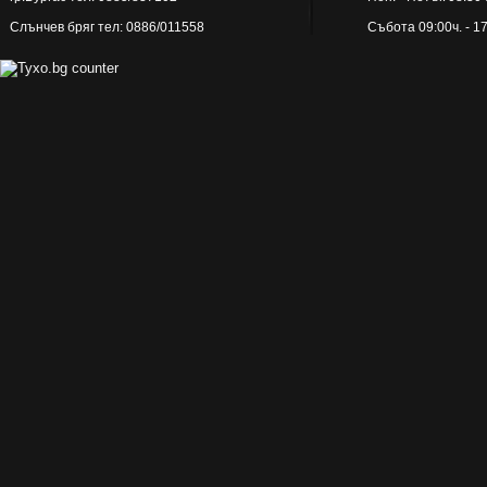
16x96.5 см
Слънчев бряг тел: 0886/011558
Събота 09:00ч. - 1
16.2x49.5 см
16.5x16.5 см
16.5x100 см
18x36 см
18x50x100 см
18.5x55 см
20x8 см
20x20 см
20x25 см
20x40 см
20x45 см
20x50 см
20x50.2 см
20x60 см
20x80 см
20x100 см