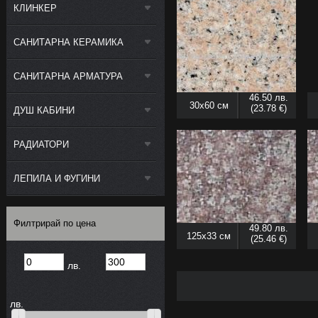
КЛИНКЕР
САНИТАРНА КЕРАМИКА
САНИТАРНА АРМАТУРА
46.50 лв.
30x60 см
(23.78 €)
ДУШ КАБИНИ
РАДИАТОРИ
ЛЕПИЛА И ФУГИНИ
Филтрирай по цена
49.80 лв.
125x33 см
(25.46 €)
лв.
лв.