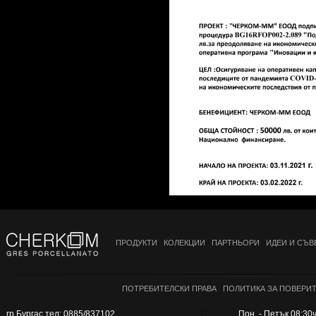
10x80 см
10x100 см
12.5x29.5 см
12.5x100 см
13x80 см
13.4 x 66.2
15x15 см
15x31 см
15x62.5 см
15x120 см
15.5x15.5 см
15x60 см
15x90 см
ПРОДУКТИ
КОЛЕКЦИИ
ПАРТНЬОРИ
ИДЕИ И СЪВ
16x50 см
16.05x48.15 см
16.5x16.5 см
ПОТРЕБИТЕЛСКИ ПРАВА
ПОЛИТИКА ЗА ПОВЕРИ
16x33.3 см
гр.Бургас тел: 0885/837102
Пон. - Петък 08:30ч.