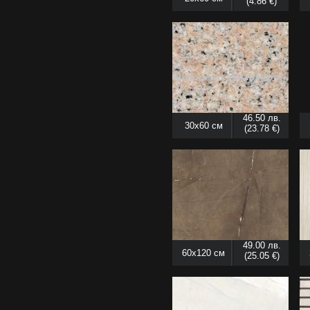
(4.86 €)
46.50 лв.
30x60 см
(23.78 €)
49.00 лв.
60x120 см
(25.05 €)