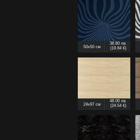
38.80 лв.
50x50 см
(19.84 €)
48.00 лв.
24x97 см
(24.54 €)