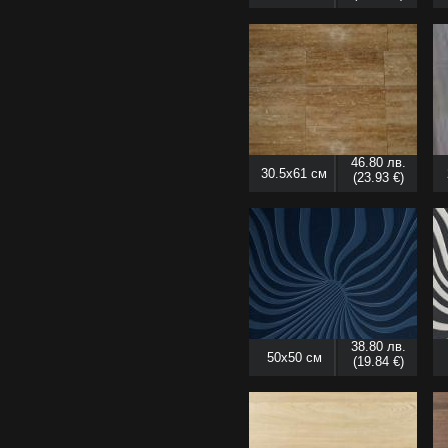
46.80 лв.
30.5x61 см
(23.93 €)
38.80 лв.
50x50 см
(19.84 €)