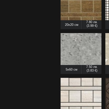
7.80 лв.
20x20 см
(3.99 €)
7.50 лв.
5x60 см
(3.83 €)