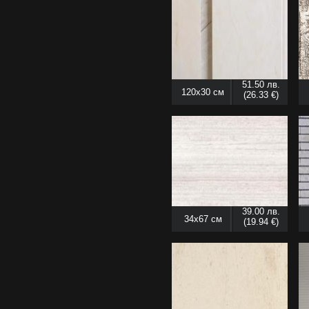
51.50 лв.
120x30 см
(26.33 €)
39.00 лв.
34x67 см
(19.94 €)