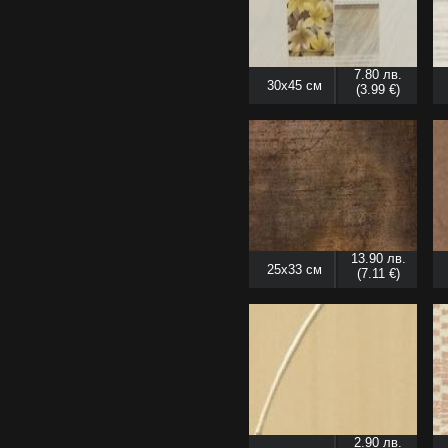
7.80 лв.
30x45 см
(3.99 €)
13.90 лв.
25x33 см
(7.11 €)
2.90 лв.